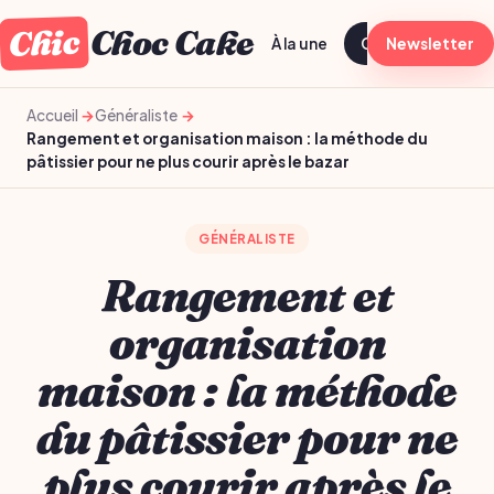
Chic
Choc Cake
À la une
Généraliste
Newsletter
T
Accueil
Généraliste
Rangement et organisation maison : la méthode du
pâtissier pour ne plus courir après le bazar
GÉNÉRALISTE
Rangement et
organisation
maison : la méthode
du pâtissier pour ne
plus courir après le