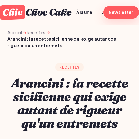
Chic
Choc Cake
À la une
Généraliste
Newsletter
T
Accueil
Recettes
Arancini : la recette sicilienne qui exige autant de
rigueur qu'un entremets
RECETTES
Arancini : la recette
sicilienne qui exige
autant de rigueur
qu'un entremets