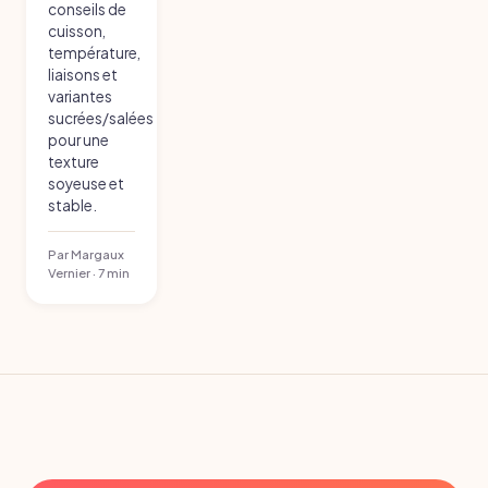
conseils de
cuisson,
température,
liaisons et
variantes
sucrées/salées
pour une
texture
soyeuse et
stable.
Par Margaux
Vernier · 7 min