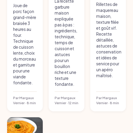
La recette
Rillettes de
Joue de
garbure
maquereau
porc façon
maison
maison,
grand-mère
expliquée
texture filée
braisée 3
pas à pas :
et goût vif.
heures au
ingrédients,
Recette
four.
technique,
détaillée,
Technique
temps de
astuces de
de cuisson
cuisson et
conservation
lente, choix
astuces
et idées de
du morceau
pour un
service pour
et garniture
bouillon
un apéro
pour une
riche et une
maîtrisé.
viande
texture
fondante.
fondante.
Par Margaux
Par Margaux
Par Margaux
Vernier · 8 min
Vernier · 12 min
Vernier · 8 min