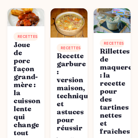
RECETTES
Joue
RECETTES
RECETTES
Rillettes
de
Recette
de
porc
garbure
maquerea
façon
:
: la
grand-
version
recette
mère :
maison,
pour
la
technique
des
cuisson
et
tartines
lente
astuces
nettes
qui
pour
et
change
réussir
fraîches
tout