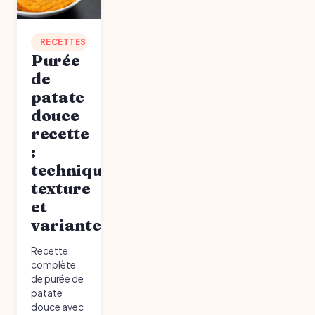
RECETTES
Purée
de
patate
douce
recette
:
technique,
texture
et
variantes
Recette
complète
de purée de
patate
douce avec