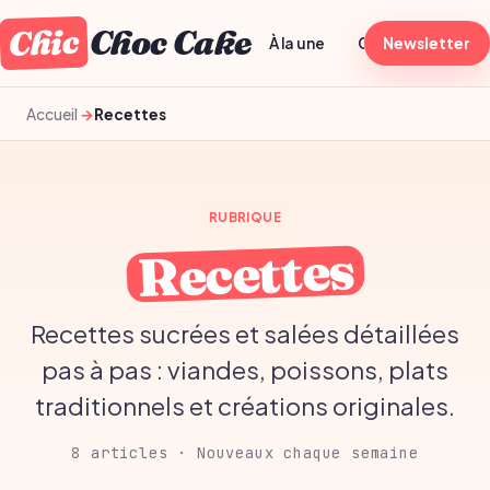
Chic
Choc Cake
À la une
Généraliste
Newsletter
T
Accueil
Recettes
RUBRIQUE
Recettes
Recettes sucrées et salées détaillées
pas à pas : viandes, poissons, plats
traditionnels et créations originales.
8 articles · Nouveaux chaque semaine