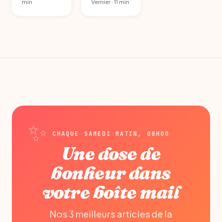
min
Vernier · 11 min
CHAQUE SAMEDI MATIN, 08H00
Une dose de
bonheur dans
votre boîte mail
Nos 3 meilleurs articles de la