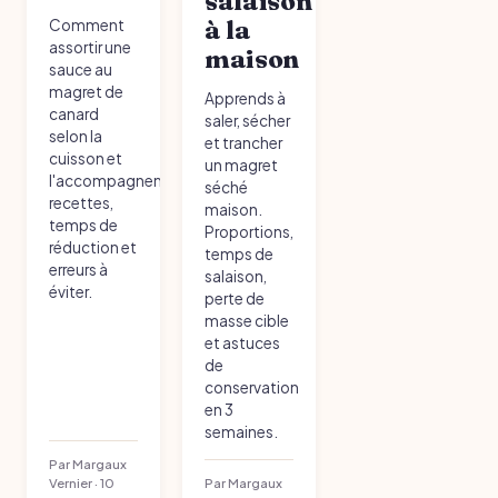
salaison
à la
Comment
assortir une
maison
sauce au
magret de
Apprends à
canard
saler, sécher
selon la
et trancher
cuisson et
un magret
l'accompagnement :
séché
recettes,
maison.
temps de
Proportions,
réduction et
temps de
erreurs à
salaison,
éviter.
perte de
masse cible
et astuces
de
conservation
en 3
semaines.
Par Margaux
Vernier · 10
Par Margaux