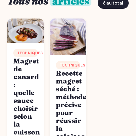
articles
Tous nos
6 au total
TECHNIQUES
Magret
TECHNIQUES
de
Recette
canard
magret
:
séché :
quelle
méthode
sauce
précise
choisir
pour
selon
réussir
la
la
cuisson