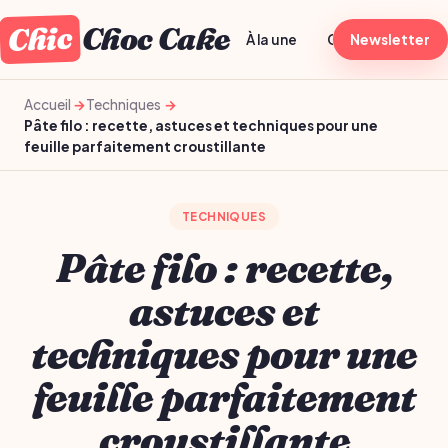
Chic
Choc Cake
À la une
Généraliste
Newsletter
T
Accueil
Techniques
Pâte filo : recette, astuces et techniques pour une
feuille parfaitement croustillante
TECHNIQUES
Pâte filo : recette,
astuces et
techniques pour une
feuille parfaitement
croustillante