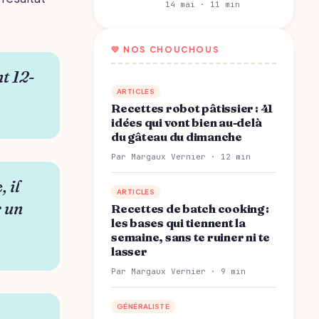
14 mai · 11 min
💛 NOS CHOUCHOUS
t 12-
ARTICLES
Recettes robot pâtissier : 41
idées qui vont bien au-delà
du gâteau du dimanche
Par Margaux Vernier · 12 min
, il
ARTICLES
r un
Recettes de batch cooking :
les bases qui tiennent la
semaine, sans te ruiner ni te
lasser
Par Margaux Vernier · 9 min
GÉNÉRALISTE