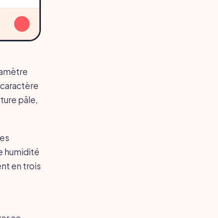
↓
aramètre
r caractère
ture pâle,
tes
e humidité
nt en trois
rer ce