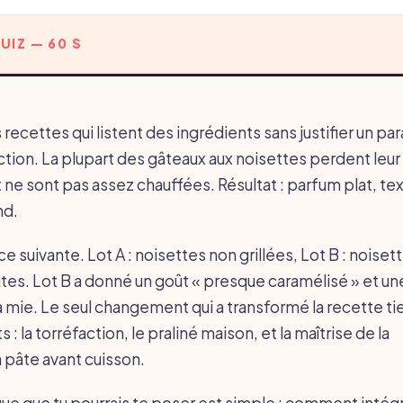
UIZ — 60 S
 recettes qui listent des ingrédients sans justifier un p
action. La plupart des gâteaux aux noisettes perdent leu
 ne sont pas assez chauffées. Résultat : parfum plat, tex
nd.
nce suivante. Lot A : noisettes non grillées, Lot B : noiset
utes. Lot B a donné un goût « presque caramélisé » et un
a mie. Le seul changement qui a transformé la recette tie
: la torréfaction, le praliné maison, et la maîtrise de la
 pâte avant cuisson.
que que tu pourrais te poser est simple : comment intég