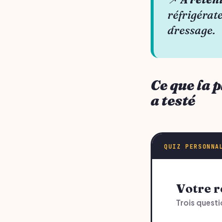
réfrigérate
dressage.
Ce que la p
a testé
QUIZ PERSONNA
Votre
Trois questi