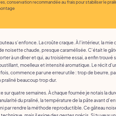
es, conservation recommandée au frais pour stabiliser le pral
montage
outeau s’enfonce. La croûte craque. À l’intérieur, la mi
e noisette chaude, presque caramélisée. C’était le gât
rter à un dîner et qui, au troisième essai, a enfin trouvé 
oustillant, moelleux et intensité aromatique. Le récit d’
 fois, commence par une erreur utile : trop de beurre, p
n praliné beaucoup trop dur.
ette sur quatre semaines. À chaque fournée je notais la du
ranularité du praliné, la température de la pâte avant d’e
fini par rendre la méthode reproductible. Ce gâteau nois
echnique, mais il exige des gestes précis. Si tu veux un