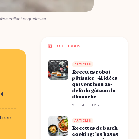
liné brillant et quelques
🆕 TOUT FRAIS
ARTICLES
Recettes robot
pâtissier : 41 idées
qui vont bien au-
delà du gâteau du
14
dimanche
2 août · 12 min
t non
ARTICLES
Recettes de batch
cooking : les bases