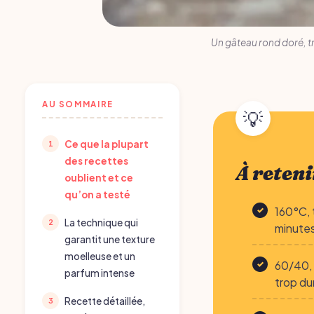
Un gâteau rond doré, tra
AU SOMMAIRE
Ce que la plupart
des recettes
À reteni
oublient et ce
qu’on a testé
160°C, 
La technique qui
minute
garantit une texture
moelleuse et un
60/40, 
parfum intense
trop du
Recette détaillée,