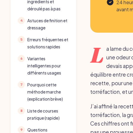
24 heur
ingrédients et
avant 
déroulé pas à pas
Astuces de finition et
dressage
Erreurs fréquentes et
L
solutions rapides
a lame du c
une odeur d
Variantes
devais appo
intelligentes pour
différents usages
équilibre entre cr
recette, pour une
Pourquoi cette
torréfaction, et u
méthode marche
(explication brève)
J’ai affiné la rec
Liste de courses
torréfaction, la g
pratique (rapide)
Ces chiffres ont 
Questions
pas une prouesse t