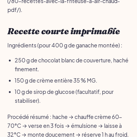
(/80-recettes-avec-la-friteuse-a-air-chaud-
pdf/).
Recette courte imprimable
Ingrédients (pour 400 g de ganache montée) :
250 g de chocolat blanc de couverture, haché
finement.
150 g de crème entière 35 % MG.
10 g de sirop de glucose (facultatif, pour
stabiliser).
Procédé résumé : hache → chauffe crème 60-
70°C → verse en 3 fois → émulsione → laisse à
32°C → monte doucement → réserve 1 h au froid.