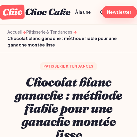
Chic
Choc Cake
À la une
Généraliste
Newsletter
T
Accueil
Pâtisserie & Tendances
Chocolat blanc ganache : méthode fiable pour une
ganache montée lisse
PÂTISSERIE & TENDANCES
Chocolat blanc
ganache : méthode
fiable pour une
ganache montée
lisse