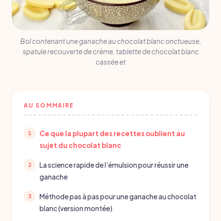
Bol contenant une ganache au chocolat blanc onctueuse,
spatule recouverte de crème, tablette de chocolat blanc
cassée et
AU SOMMAIRE
Ce que la plupart des recettes oublient au
sujet du chocolat blanc
La science rapide de l’émulsion pour réussir une
ganache
Méthode pas à pas pour une ganache au chocolat
blanc (version montée)