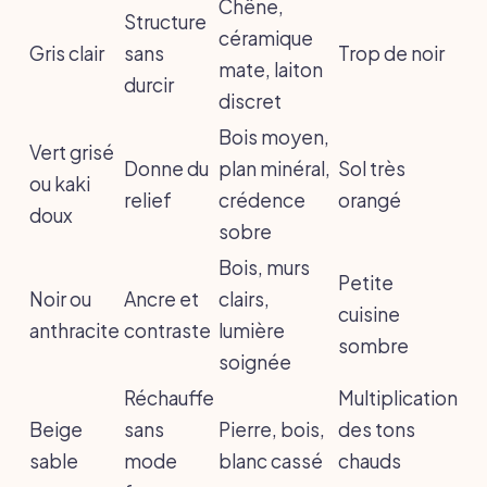
Chêne,
Structure
céramique
Gris clair
sans
Trop de noir
mate, laiton
durcir
discret
Bois moyen,
Vert grisé
Donne du
plan minéral,
Sol très
ou kaki
relief
crédence
orangé
doux
sobre
Bois, murs
Petite
Noir ou
Ancre et
clairs,
cuisine
anthracite
contraste
lumière
sombre
soignée
Réchauffe
Multiplication
Beige
sans
Pierre, bois,
des tons
sable
mode
blanc cassé
chauds