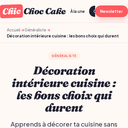
Chic
Choc Cake
À la une
Généraliste
Newsletter
T
Accueil
Généraliste
Décoration intérieure cuisine : les bons choix qui durent
GÉNÉRALISTE
Décoration
intérieure cuisine :
les bons choix qui
durent
Apprends à décorer ta cuisine sans