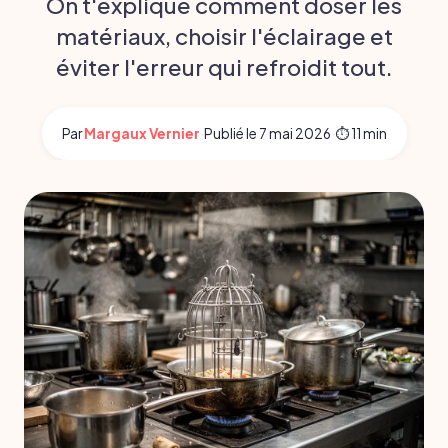
On t'explique comment doser les
matériaux, choisir l'éclairage et
éviter l'erreur qui refroidit tout.
Par
Margaux Vernier
·
Publié le
7 mai 2026
·
⏱ 11 min